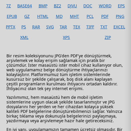
7Z
BASE64
BMP
BZ2
DJVU
DOC
WORD
EPS
EPUB
GZ
HTML
MD
MHT
PCL
PDF
PNG
PPTX
PS
RAR
SVG
TAR
TEX
TIFF
TXT
EXCEL
XML
XPS
ZIP
Bir resim koleksiyonunu JPG'den PDF'ye dönüştürmek,
arşivlemek ve kolay erişim sağlamak için pratik bir
çözümdür. İster masaüstü ister mobil cihaz kullanıyor olun,
web uygulamamız belge dönüştürme ihtiyaçlarınızı
kolaylaştırır. Platformumuz tüm işletim sistemlerinde
kusursuz bir şekilde çalışarak, boş disk alanı kaplayan
çeşitli programların kurulması ihtiyacını ortadan kaldırır.
İhtiyacınız olan tek şey internet erişimi.
Yazılımımız, hem masaüstü hem de mobil işletim
sistemlerine uygun olacak şekilde tasarlanmıştır ve JPG
dosyalarını her yerden ve her cihazdan kolayca yüksek
kaliteli PDF belgelerine dönüştürebilmenizi sağlar. Yalnızca
birkaç tıklama veya dokunuşla belgelerinizi paylaşmaya,
yazdırmaya veya arşivlemeye hazır hale getireceksiniz.
En iyi yanı, uygulamamızın tamamen ücretsiz olmasıdır. Bir