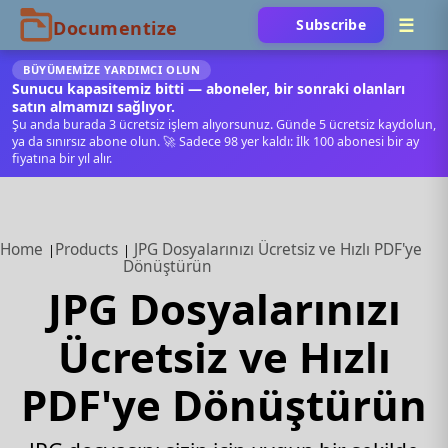
Subscribe
BÜYÜMEMIZE YARDIMCI OLUN
Sunucu kapasitemiz bitti — aboneler, bir sonraki olanları
satın almamızı sağlıyor.
Şu anda burada 3 ücretsiz işlem alıyorsunuz. Günde 5 ücretsiz kaydolun,
ya da sınırsız abone olun. 🚀 Sadece 98 yer kaldı: İlk 100 abonesi bir ay
fiyatına bir yıl alır.
Home
Products
JPG Dosyalarınızı Ücretsiz ve Hızlı PDF'ye
Dönüştürün
JPG Dosyalarınızı
Ücretsiz ve Hızlı
PDF'ye Dönüştürün