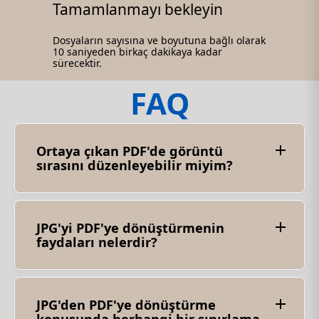
Tamamlanmayı bekleyin
Dosyaların sayısına ve boyutuna bağlı olarak
10 saniyeden birkaç dakikaya kadar
sürecektir.
FAQ
Ortaya çıkan PDF'de görüntü
sırasını düzenleyebilir miyim?
Evet, çoğu JPG'den PDF'ye dönüştürücü, PDF
belgesindeki görüntülerin sırasını yeniden
düzenlemenize izin verir. Bu özellik sunum veya
rapor oluşturmak için yararlı olabilir.
JPG'yi PDF'ye dönüştürmenin
faydaları nelerdir?
JPG'yi PDF'ye dönüştürmek aşağıdakiler de dahil
olmak üzere çeşitli avantajlar sunar: Kolaylık:
Birden çok görüntüyü tek bir PDF belgesinde
birleştirmek, görsel içeriği düzenlemeyi ve
JPG'den PDF'ye dönüştürme
paylaşmayı kolaylaştırır. Azaltılmış dosya boyutu:
Tek bir PDF dosyası, tek tek JPG görüntülerinin