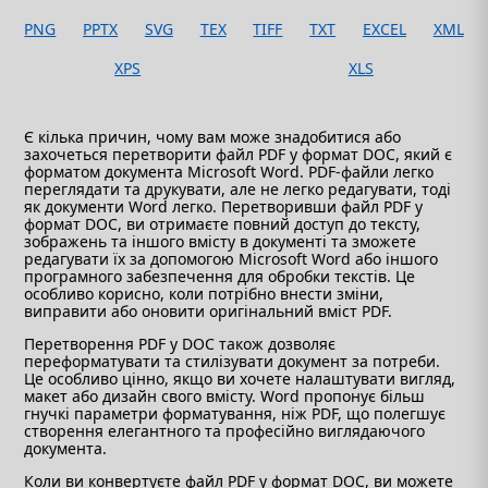
PNG
PPTX
SVG
TEX
TIFF
TXT
EXCEL
XML
XPS
XLS
Є кілька причин, чому вам може знадобитися або
захочеться перетворити файл PDF у формат DOC, який є
форматом документа Microsoft Word. PDF-файли легко
переглядати та друкувати, але не легко редагувати, тоді
як документи Word легко. Перетворивши файл PDF у
формат DOC, ви отримаєте повний доступ до тексту,
зображень та іншого вмісту в документі та зможете
редагувати їх за допомогою Microsoft Word або іншого
програмного забезпечення для обробки текстів. Це
особливо корисно, коли потрібно внести зміни,
виправити або оновити оригінальний вміст PDF.
Перетворення PDF у DOC також дозволяє
переформатувати та стилізувати документ за потреби.
Це особливо цінно, якщо ви хочете налаштувати вигляд,
макет або дизайн свого вмісту. Word пропонує більш
гнучкі параметри форматування, ніж PDF, що полегшує
створення елегантного та професійно виглядаючого
документа.
Коли ви конвертуєте файл PDF у формат DOC, ви можете