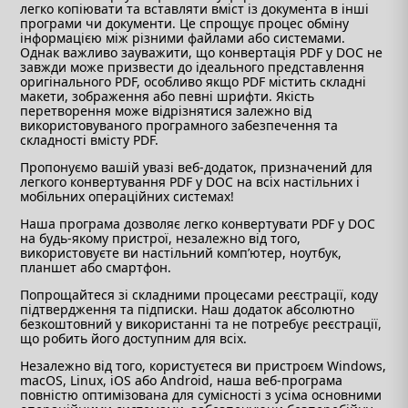
легко копіювати та вставляти вміст із документа в інші
програми чи документи. Це спрощує процес обміну
інформацією між різними файлами або системами.
Однак важливо зауважити, що конвертація PDF у DOC не
завжди може призвести до ідеального представлення
оригінального PDF, особливо якщо PDF містить складні
макети, зображення або певні шрифти. Якість
перетворення може відрізнятися залежно від
використовуваного програмного забезпечення та
складності вмісту PDF.
Пропонуємо вашій увазі веб-додаток, призначений для
легкого конвертування PDF у DOC на всіх настільних і
мобільних операційних системах!
Наша програма дозволяє легко конвертувати PDF у DOC
на будь-якому пристрої, незалежно від того,
використовуєте ви настільний комп’ютер, ноутбук,
планшет або смартфон.
Попрощайтеся зі складними процесами реєстрації, коду
підтвердження та підписки. Наш додаток абсолютно
безкоштовний у використанні та не потребує реєстрації,
що робить його доступним для всіх.
Незалежно від того, користуєтеся ви пристроєм Windows,
macOS, Linux, iOS або Android, наша веб-програма
повністю оптимізована для сумісності з усіма основними