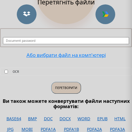
Перетягніть файли
Або вибрати файл на комп'ютері
OCR
Ви також можете конвертувати файли наступних
форматів:
BASE64
BMP
DOC
DOCX
WORD
EPUB
HTML
JPG
MOBI
PDFA1A
PDFA1B
PDFA2A
PDFA3A