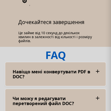
3
Дочекайтеся завершення
Це займе від 10 секунд до декількох
хвилин в залежності від кількості і розміру
файлів.
FAQ
Навіщо мені конвертувати PDF в
DOC?
Існують різні ситуації, коли перетворення PDF
в DOC може стати в нагоді. Наприклад, вам
може знадобитися відредагувати вміст PDF-
файлу, який спочатку був створений з
Чи можу я редагувати
документа Word. Ви також можете повторно
перетворений файл DOC?
використовувати текст і форматування з PDF-
файлу в новому документі Word. Іншим
Звичайно, створений документ Word (DOC)