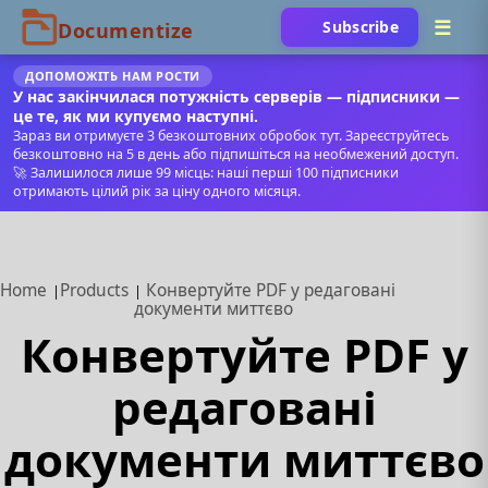
Subscribe
ДОПОМОЖІТЬ НАМ РОСТИ
У нас закінчилася потужність серверів — підписники —
це те, як ми купуємо наступні.
Зараз ви отримуєте 3 безкоштовних обробок тут. Зареєструйтесь
безкоштовно на 5 в день або підпишіться на необмежений доступ.
🚀 Залишилося лише 99 місць: наші перші 100 підписники
отримають цілий рік за ціну одного місяця.
Home
Products
Конвертуйте PDF у редаговані
документи миттєво
Конвертуйте PDF у
редаговані
документи миттєво