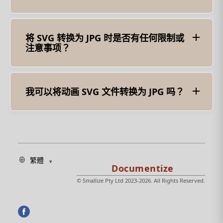
转换后的 JPG 的质量可能会因原始 SVG 的分辨率、
转换期间使用的设置以及图像的复杂性等因素而有所
不同。通常，JPG 是一种有损压缩格式，因此与原始
SVG 相比，可能会有一些质量损失，尤其是当 SVG
将 SVG 转换为 JPG 时是否有任何限制或
包含文本或精细细节时。
注意事项？
将 SVG 转换为 JPG 时，必须考虑诸如 SVG 图像的复
杂性、转换过程中可能丢失的任何文本或精细细节以
及所需的输出质量等因素。此外，请注意可能适用于
原始 SVG 图像或生成的 JPG 的任何版权或许可限
我可以将动画 SVG 文件转换为 JPG 吗？
制。
JPG 格式不支持动画，因此，如果 SVG 文件包含动
画，它们将不会保留在转换后的 JPG 中。在这种情况
下，您可能需要考虑其他方法来呈现内容，例如将
SVG 转换为视频格式或使用支持动画的其他图像格
式，例如 GIF 或 APNG。
繁體
© Smallize Pty Ltd 2023-2026. All Rights Reserved.