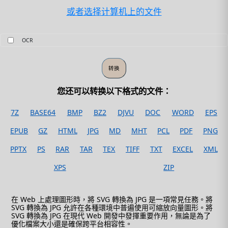
或者选择计算机上的文件
OCR
您还可以转换以下格式的文件：
7Z
BASE64
BMP
BZ2
DJVU
DOC
WORD
EPS
EPUB
GZ
HTML
JPG
MD
MHT
PCL
PDF
PNG
PPTX
PS
RAR
TAR
TEX
TIFF
TXT
EXCEL
XML
XPS
ZIP
在 Web 上處理圖形時，將 SVG 轉換為 JPG 是一項常見任務。將
SVG 轉換為 JPG 允許在各種環境中普遍使用可縮放向量圖形。將
SVG 轉換為 JPG 在現代 Web 開發中發揮重要作用，無論是為了
優化檔案大小還是確保跨平台相容性。