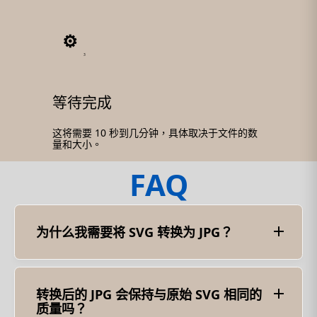
3
等待完成
这将需要 10 秒到几分钟，具体取决于文件的数
量和大小。
FAQ
为什么我需要将 SVG 转换为 JPG？
SVG 文件通常用于矢量图形，而 JPG 文件更适合摄影
图像。当您需要在 JPG 为首选或必需格式的环境中使
用 SVG 图像时，例如在网站或某些软件应用程序
中，可能需要将 SVG 转换为 JPG。
转换后的 JPG 会保持与原始 SVG 相同的
质量吗？